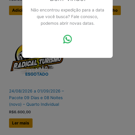
Não encontrou expedição para a data
Adicionar ao carrinho
Adicionar ao carrinho
que você busca? Fale conosco,
podemos abrir novas datas.
ESGOTADO
24/08/2026 a 01/09/2026 –
Pacote 09 Dias e 08 Noites
(novo) – Quarto Individual
R$
6.600,00
Ler mais