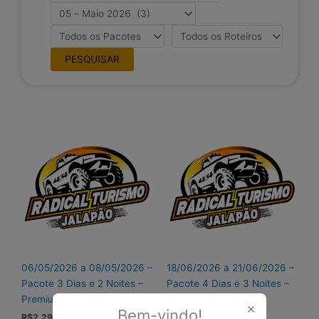
06/05/2026 a 08/05/2026 –
18/06/2026 a 21/06/2026 –
Pacote 3 Dias e 2 Noites –
Pacote 4 Dias e 3 Noites –
Premium
BÁSICO
×
Bem-vindo!
R$
2.299,00
R$
2.750,00