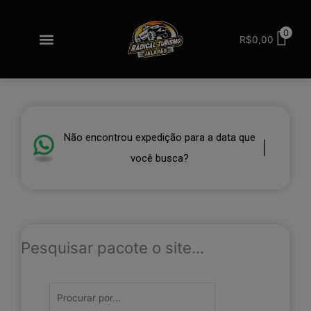
Ir
para
Menu
0
o
R$
0,00
Redes sociais
conteúdo
Não encontrou expedição para a data que
|
você busca? F
Pesquisar pacote o site...