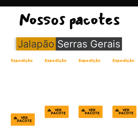
Nossos pacotes
Jalapão
Serras Gerais
Expedição
Expedição
Expedição
Expedição
05
03
04
Dias
Dias
Dias
02
Dias
04
02
03
Noites
Noites
Noites
01
Noite
VER
VER
VER
PACOTE
PACOTE
PACOTE
VER
PACOTE