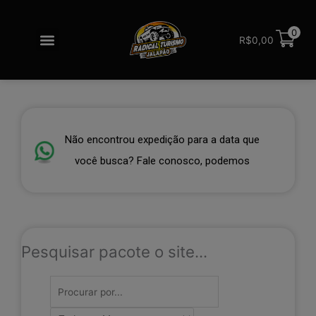
Ir
para
Menu
0
o
R$
0,00
Redes sociais
conteúdo
Não encontrou expedição para a data que
você busca? Fale conosco, podemos ab
Pesquisar pacote o site...