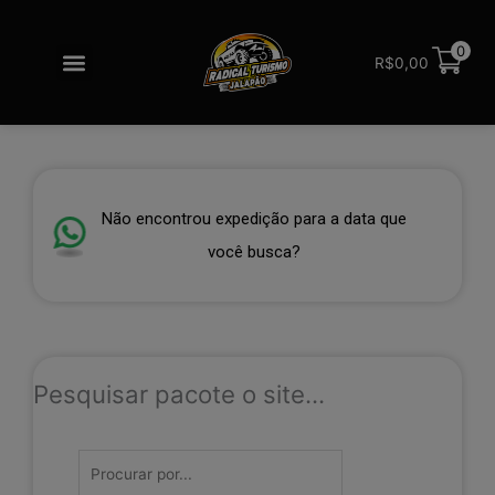
Ir
para
Menu
0
o
R$
0,00
Redes sociais
conteúdo
Não encontrou expedição para a data que
|
você busca? F
Pesquisar pacote o site...