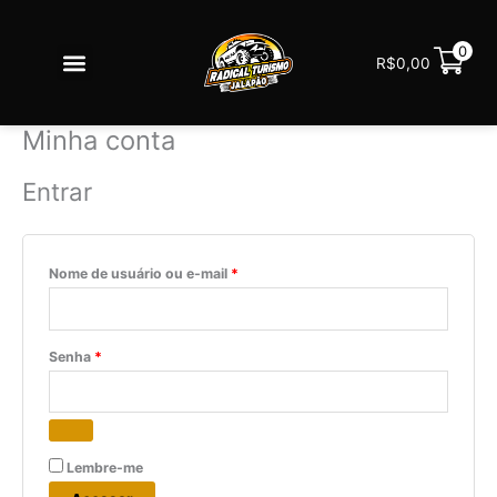
Ir
Obrigatório
Obrigatório
para
Menu
0
o
R$
0,00
Redes sociais
conteúdo
Minha conta
Entrar
Nome de usuário ou e-mail
*
Senha
*
Lembre-me